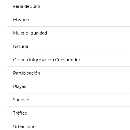
Feria de Julio
Mayores
Mujer e Igualdad
Naturia
Oficina Información Consumidor
Participación
Playas
Sanidad
Tráfico
Urbanismo