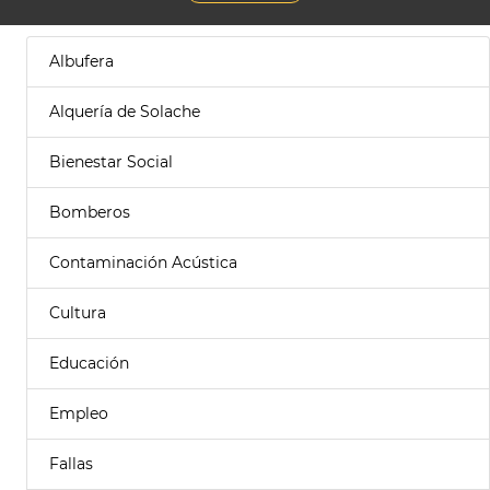
Albufera
Alquería de Solache
Bienestar Social
Bomberos
Contaminación Acústica
Cultura
Educación
Empleo
Fallas