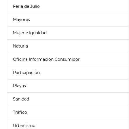
Feria de Julio
Mayores
Mujer e Igualdad
Naturia
Oficina Información Consumidor
Participación
Playas
Sanidad
Tráfico
Urbanismo