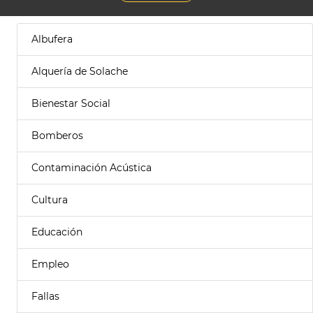
Albufera
Alquería de Solache
Bienestar Social
Bomberos
Contaminación Acústica
Cultura
Educación
Empleo
Fallas