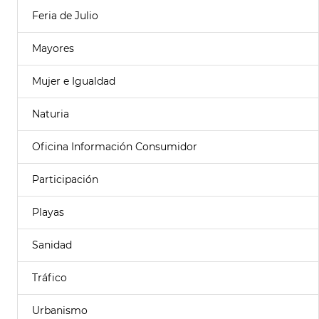
Feria de Julio
Mayores
Mujer e Igualdad
Naturia
Oficina Información Consumidor
Participación
Playas
Sanidad
Tráfico
Urbanismo