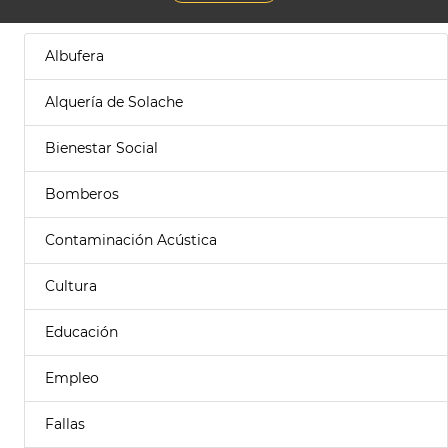
Albufera
Alquería de Solache
Bienestar Social
Bomberos
Contaminación Acústica
Cultura
Educación
Empleo
Fallas