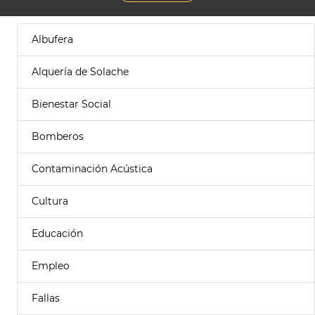
Albufera
Alquería de Solache
Bienestar Social
Bomberos
Contaminación Acústica
Cultura
Educación
Empleo
Fallas