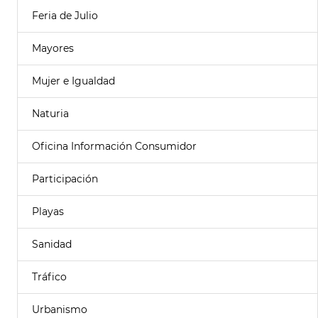
Feria de Julio
Mayores
Mujer e Igualdad
Naturia
Oficina Información Consumidor
Participación
Playas
Sanidad
Tráfico
Urbanismo