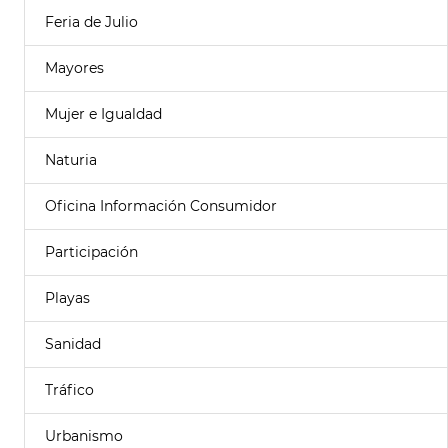
Feria de Julio
Mayores
Mujer e Igualdad
Naturia
Oficina Información Consumidor
Participación
Playas
Sanidad
Tráfico
Urbanismo