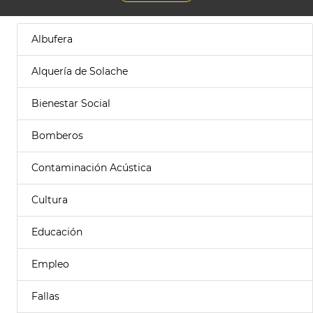
Albufera
Alquería de Solache
Bienestar Social
Bomberos
Contaminación Acústica
Cultura
Educación
Empleo
Fallas