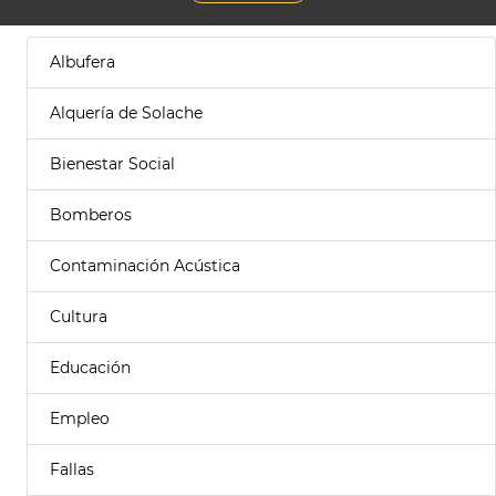
Albufera
Alquería de Solache
Bienestar Social
Bomberos
Contaminación Acústica
Cultura
Educación
Empleo
Fallas