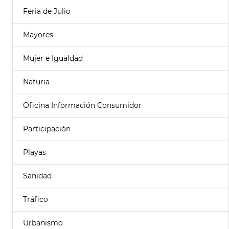
Feria de Julio
Mayores
Mujer e Igualdad
Naturia
Oficina Información Consumidor
Participación
Playas
Sanidad
Tráfico
Urbanismo