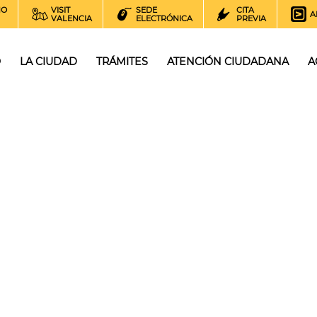
NO
VISIT
SEDE
CITA
A
VALENCIA
ELECTRÓNICA
PREVIA
O
LA CIUDAD
TRÁMITES
ATENCIÓN CIUDADANA
A