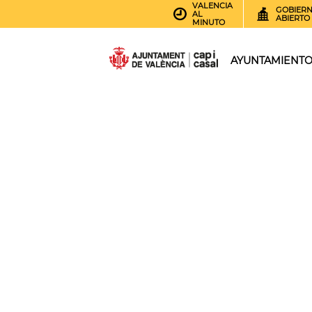
VALENCIA
GOBIER
AL
ABIERTO
MINUTO
AYUNTAMIENT