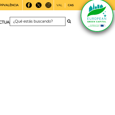
PPVALÈNCIA
VAL
CAS
CTUALIDAD