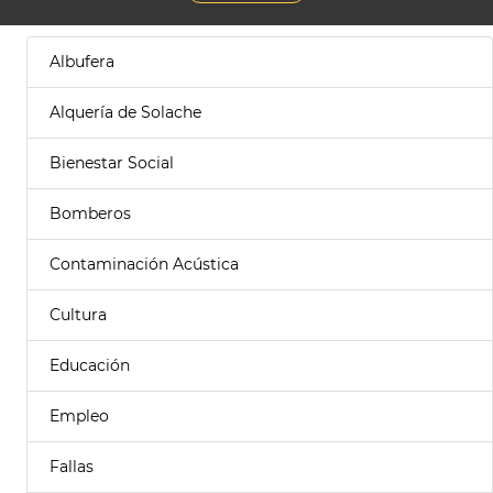
Albufera
Alquería de Solache
Bienestar Social
Bomberos
Contaminación Acústica
Cultura
Educación
Empleo
Fallas