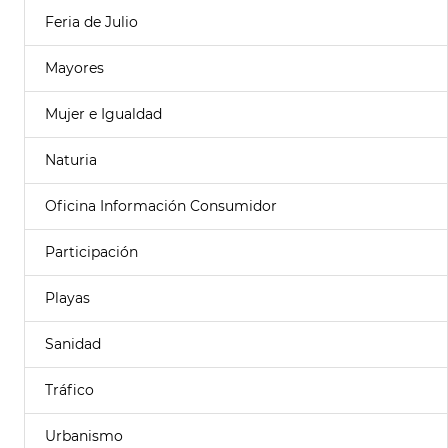
Feria de Julio
Mayores
Mujer e Igualdad
Naturia
Oficina Información Consumidor
Participación
Playas
Sanidad
Tráfico
Urbanismo