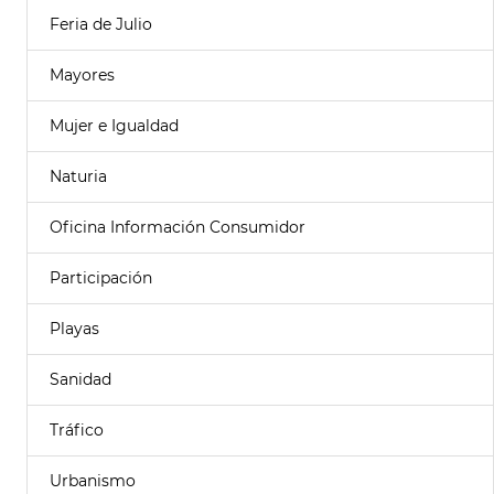
Feria de Julio
Mayores
Mujer e Igualdad
Naturia
Oficina Información Consumidor
Participación
Playas
Sanidad
Tráfico
Urbanismo