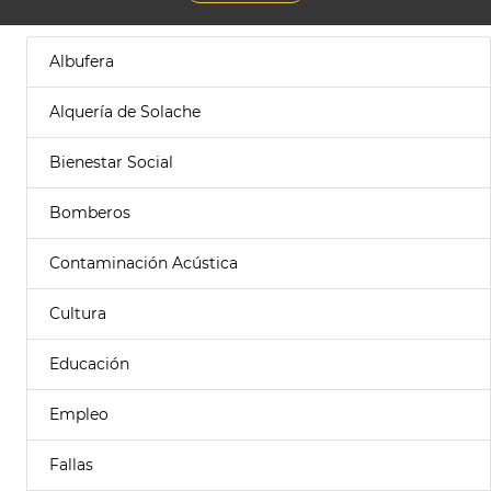
Albufera
Alquería de Solache
Bienestar Social
Bomberos
Contaminación Acústica
Cultura
Educación
Empleo
Fallas