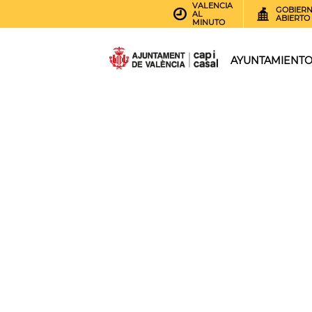
VALENCIA
GOBIER
AL
ABIERTO
MINUTO
AYUNTAMIENT