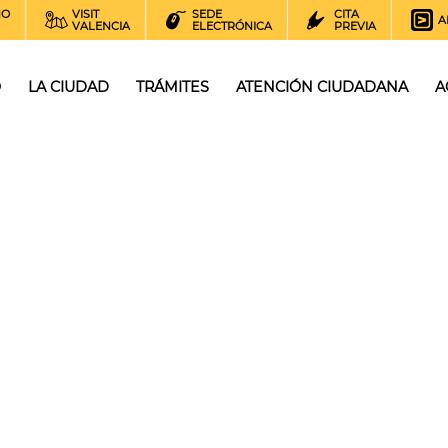
NO
VISIT
SEDE
CITA
A
VALENCIA
ELECTRÓNICA
PREVIA
O
LA CIUDAD
TRÁMITES
ATENCIÓN CIUDADANA
A