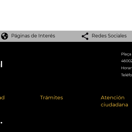
Páginas de Interés
Redes Sociales
Plaça
46002
Horari
Teléf
ad
Trámites
Atención
ciudadana
.