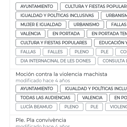
AYUNTAMIENTO
CULTURA Y FIESTAS POPULAR
IGUALDAD Y POLÍTICAS INCLUSIVAS
URBANISM
MUJER E IGUALDAD
URBANISMO
FALLAS
VALENCIA
EN PORTADA
EN PORTADA TE
CULTURA Y FIESTAS POPULARES
EDUCACIÓN 
FALLAS
FALLES
PLENO
PLE
CO
DIA INTERNACINAL DE LES DONES
CONSULTA 
Moción contra la violencia machista
modificado hace 4 años
AYUNTAMIENTO
IGUALDAD Y POLÍTICAS INCLU
TODAS LAS AUDIENCIAS
VALENCIA
EN P
LUCÍA BEAMUD
PLENO
PLE
VIOLEN
Ple. Pla convivència
modificado hace 4 años