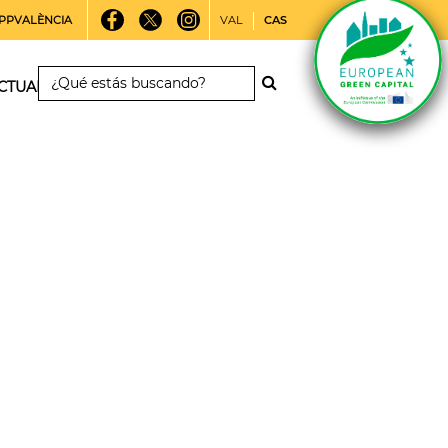
PPVALÈNCIA
VAL
CAS
CTUALIDAD