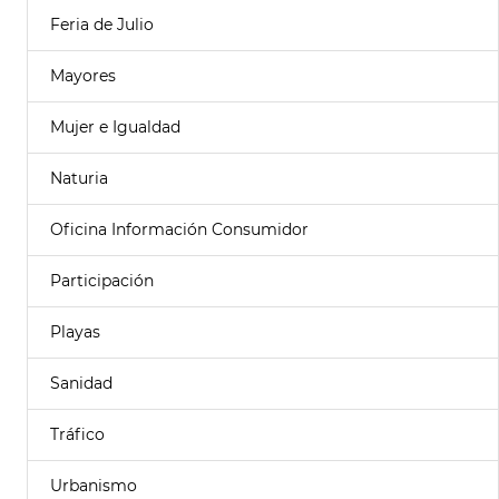
Feria de Julio
Mayores
Mujer e Igualdad
Naturia
Oficina Información Consumidor
Participación
Playas
Sanidad
Tráfico
Urbanismo