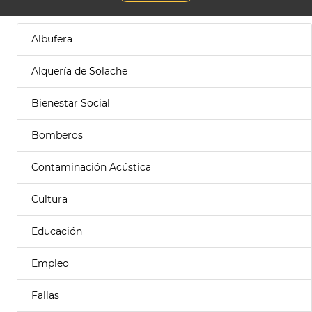
Albufera
Alquería de Solache
Bienestar Social
Bomberos
Contaminación Acústica
Cultura
Educación
Empleo
Fallas