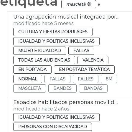
etiqueta
.
mascletà
Una agrupación musical integrada por mujeres amenizará los prolegómenos de la mascletà del 8M València
modificado hace 5 meses
CULTURA Y FIESTAS POPULARES
IGUALDAD Y POLÍTICAS INCLUSIVAS
MUJER E IGUALDAD
FALLAS
TODAS LAS AUDIENCIAS
VALENCIA
EN PORTADA
EN PORTADA TEMÁTICA
NORMAL
FALLAS
FALLES
8M
MASCLETÀ
BANDES
BANDAS
Espacios habilitados personas movilidad reducida
modificado hace 2 años
IGUALDAD Y POLÍTICAS INCLUSIVAS
PERSONAS CON DISCAPACIDAD