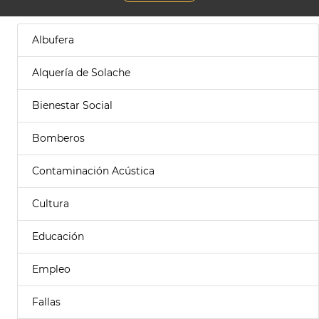
Albufera
Alquería de Solache
Bienestar Social
Bomberos
Contaminación Acústica
Cultura
Educación
Empleo
Fallas