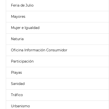
Feria de Julio
Mayores
Mujer e Igualdad
Naturia
Oficina Información Consumidor
Participación
Playas
Sanidad
Tráfico
Urbanismo