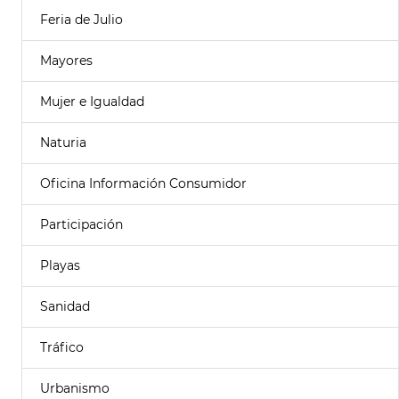
Feria de Julio
Mayores
Mujer e Igualdad
Naturia
Oficina Información Consumidor
Participación
Playas
Sanidad
Tráfico
Urbanismo