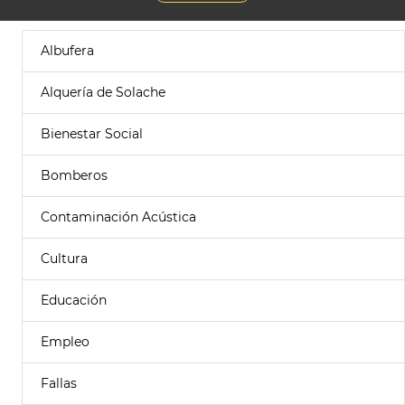
Albufera
Alquería de Solache
Bienestar Social
Bomberos
Contaminación Acústica
Cultura
Educación
Empleo
Fallas