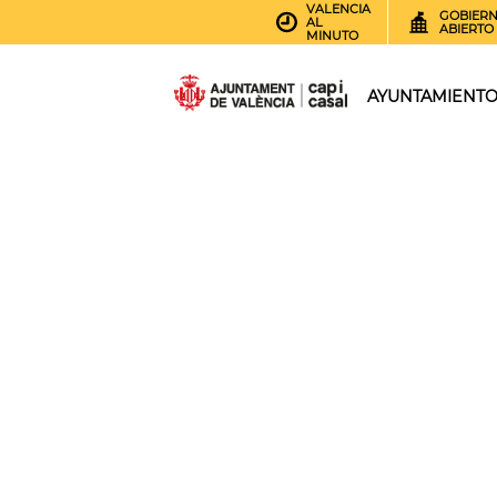
VALENCIA
GOBIER
AL
ABIERTO
MINUTO
AYUNTAMIENT