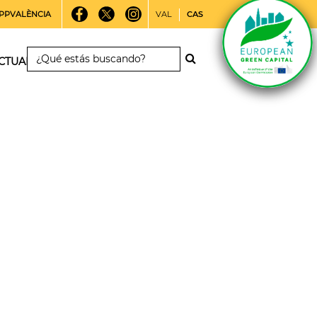
PPVALÈNCIA
VAL
CAS
CTUALIDAD