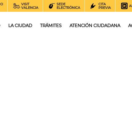
NO
VISIT
SEDE
CITA
A
VALENCIA
ELECTRÓNICA
PREVIA
O
LA CIUDAD
TRÁMITES
ATENCIÓN CIUDADANA
A