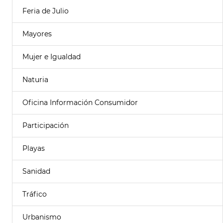
Feria de Julio
Mayores
Mujer e Igualdad
Naturia
Oficina Información Consumidor
Participación
Playas
Sanidad
Tráfico
Urbanismo