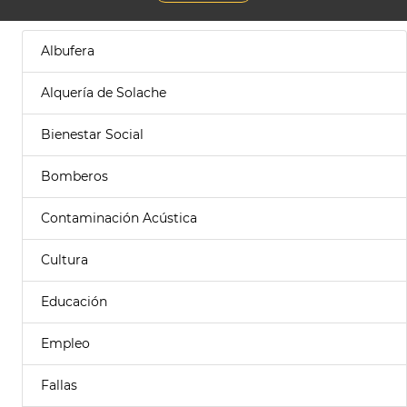
Albufera
Alquería de Solache
Bienestar Social
Bomberos
Contaminación Acústica
Cultura
Educación
Empleo
Fallas