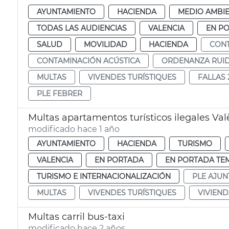
AYUNTAMIENTO
HACIENDA
MEDIO AMBI
TODAS LAS AUDIENCIAS
VALENCIA
EN P
SALUD
MOVILIDAD
HACIENDA
CONT
CONTAMINACIÓN ACÚSTICA
ORDENANZA RUI
MULTAS
VIVENDES TURÍSTIQUES
FALLAS 
PLE FEBRER
Multas apartamentos turísticos ilegales Val
modificado hace 1 año
AYUNTAMIENTO
HACIENDA
TURISMO
VALENCIA
EN PORTADA
EN PORTADA TE
TURISMO E INTERNACIONALIZACIÓN
PLE AJU
MULTAS
VIVENDES TURÍSTIQUES
VIVIEND
Multas carril bus-taxi
modificado hace 2 años