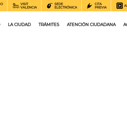
NO
VISIT
SEDE
CITA
A
VALENCIA
ELECTRÓNICA
PREVIA
O
LA CIUDAD
TRÁMITES
ATENCIÓN CIUDADANA
A