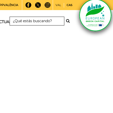
PPVALÈNCIA
VAL
CAS
CTUALIDAD