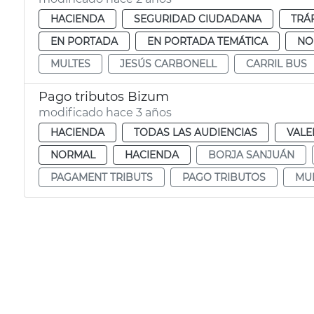
HACIENDA
SEGURIDAD CIUDADANA
TRÁ
EN PORTADA
EN PORTADA TEMÁTICA
NO
MULTES
JESÚS CARBONELL
CARRIL BUS
Pago tributos Bizum
modificado hace 3 años
HACIENDA
TODAS LAS AUDIENCIAS
VALE
NORMAL
HACIENDA
BORJA SANJUÁN
PAGAMENT TRIBUTS
PAGO TRIBUTOS
MU