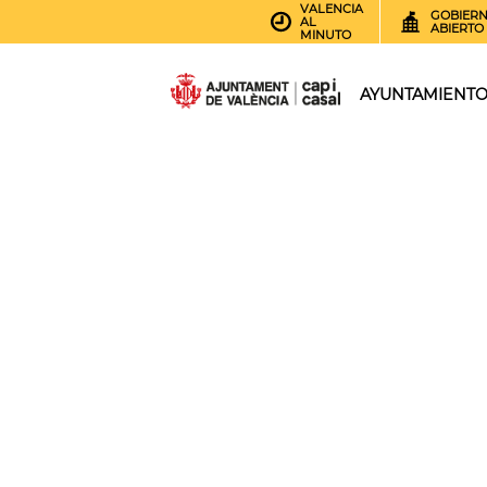
VALENCIA
GOBIER
AL
ABIERTO
MINUTO
AYUNTAMIENT