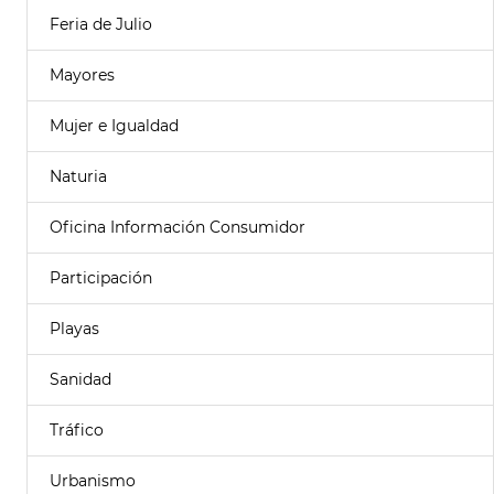
Feria de Julio
Mayores
Mujer e Igualdad
Naturia
Oficina Información Consumidor
Participación
Playas
Sanidad
Tráfico
Urbanismo