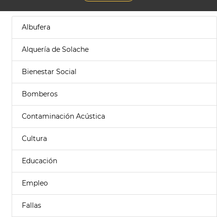
Albufera
Alquería de Solache
Bienestar Social
Bomberos
Contaminación Acústica
Cultura
Educación
Empleo
Fallas