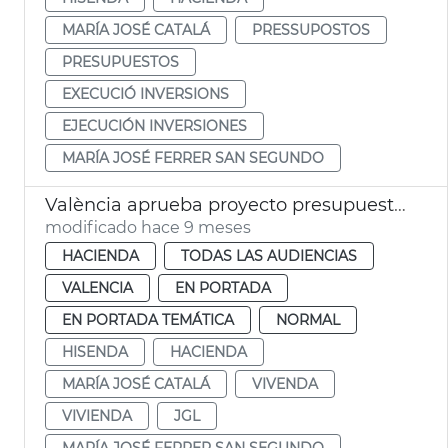
MARÍA JOSÉ CATALÁ
PRESSUPOSTOS
PRESUPUESTOS
EXECUCIÓ INVERSIONS
EJECUCIÓN INVERSIONES
MARÍA JOSÉ FERRER SAN SEGUNDO
València aprueba proyecto presupuestos 2026
modificado hace 9 meses
HACIENDA
TODAS LAS AUDIENCIAS
VALENCIA
EN PORTADA
EN PORTADA TEMÁTICA
NORMAL
HISENDA
HACIENDA
MARÍA JOSÉ CATALÁ
VIVENDA
VIVIENDA
JGL
MARÍA JOSÉ FERRER SAN SEGUNDO