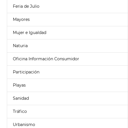
Feria de Julio
Mayores
Mujer e Igualdad
Naturia
Oficina Información Consumidor
Participación
Playas
Sanidad
Tráfico
Urbanismo