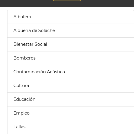
Albufera
Alquería de Solache
Bienestar Social
Bomberos
Contaminación Acústica
Cultura
Educación
Empleo
Fallas