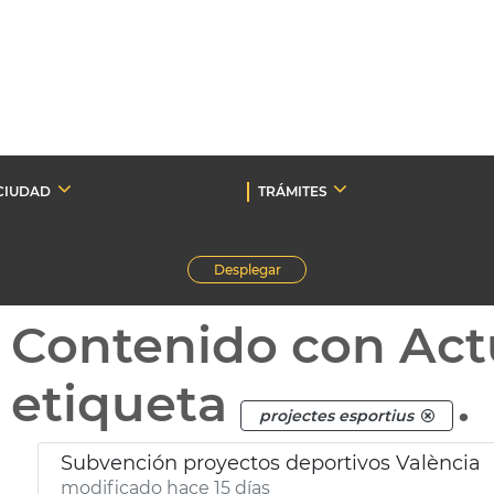
CIUDAD
TRÁMITES
Desplegar
Contenido con Act
etiqueta
.
projectes esportius
Subvención proyectos deportivos València
modificado hace 15 días