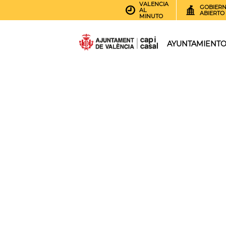
VALENCIA
GOBIER
AL
ABIERTO
MINUTO
AYUNTAMIENT