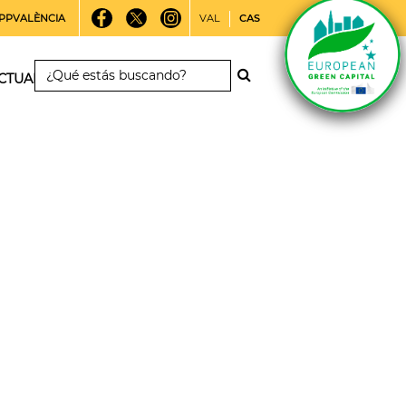
PPVALÈNCIA
VAL
CAS
CTUALIDAD