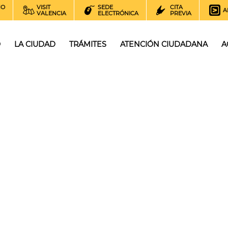
NO
VISIT
SEDE
CITA
A
VALENCIA
ELECTRÓNICA
PREVIA
O
LA CIUDAD
TRÁMITES
ATENCIÓN CIUDADANA
A