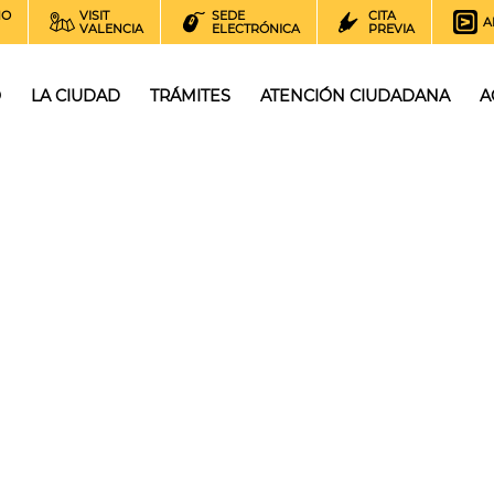
NO
VISIT
SEDE
CITA
A
VALENCIA
ELECTRÓNICA
PREVIA
O
LA CIUDAD
TRÁMITES
ATENCIÓN CIUDADANA
A