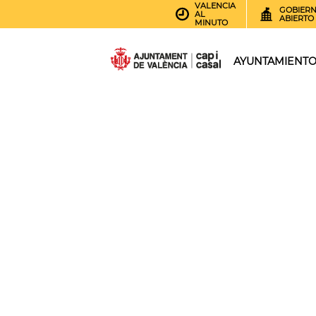
VALENCIA
GOBIER
AL
ABIERTO
MINUTO
AYUNTAMIENT