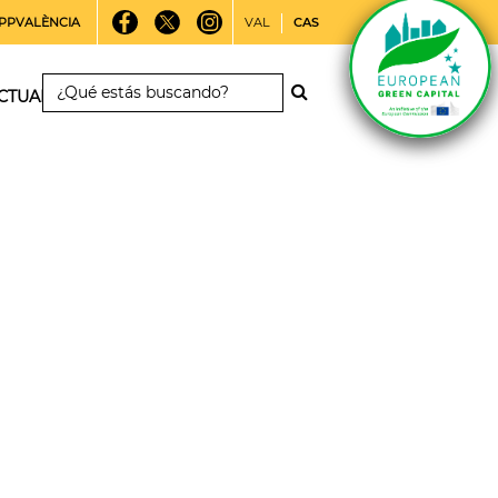
PPVALÈNCIA
VAL
CAS
CTUALIDAD