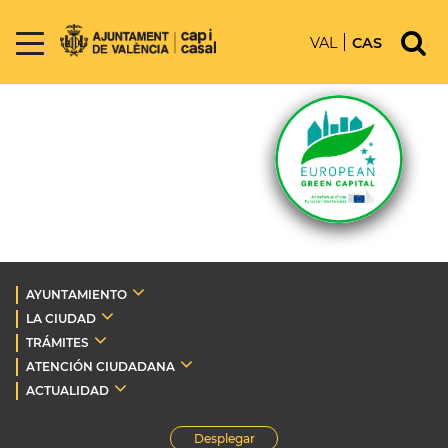
VAL
CAS
AYUNTAMIENTO
LA CIUDAD
TRÁMITES
ATENCIÓN CIUDADANA
ACTUALIDAD
Desplegar