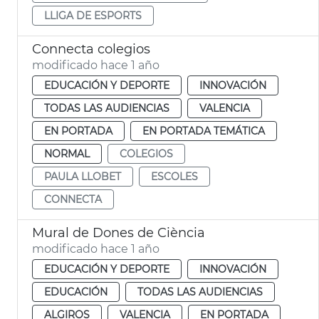
LLIGA DE ESPORTS
Connecta colegios
modificado hace 1 año
EDUCACIÓN Y DEPORTE
INNOVACIÓN
TODAS LAS AUDIENCIAS
VALENCIA
EN PORTADA
EN PORTADA TEMÁTICA
NORMAL
COLEGIOS
PAULA LLOBET
ESCOLES
CONNECTA
Mural de Dones de Ciència
modificado hace 1 año
EDUCACIÓN Y DEPORTE
INNOVACIÓN
EDUCACIÓN
TODAS LAS AUDIENCIAS
ALGIROS
VALENCIA
EN PORTADA