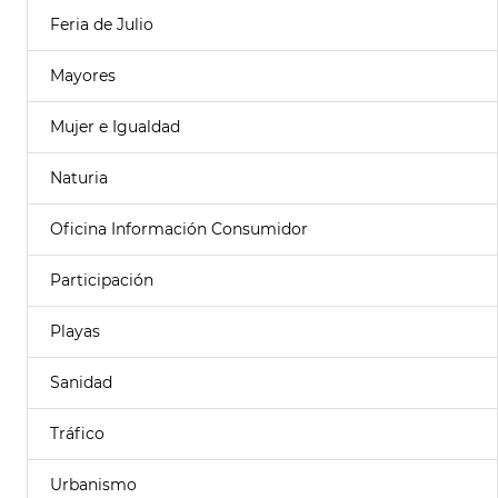
Feria de Julio
Mayores
Mujer e Igualdad
Naturia
Oficina Información Consumidor
Participación
Playas
Sanidad
Tráfico
Urbanismo