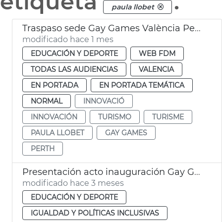
etiqueta
.
paula llobet
Traspaso sede Gay Games València Perth
modificado hace 1 mes
EDUCACIÓN Y DEPORTE
WEB FDM
TODAS LAS AUDIENCIAS
VALENCIA
EN PORTADA
EN PORTADA TEMÁTICA
NORMAL
INNOVACIÓ
INNOVACIÓN
TURISMO
TURISME
PAULA LLOBET
GAY GAMES
PERTH
Presentación acto inauguración Gay Games València 2026
modificado hace 3 meses
EDUCACIÓN Y DEPORTE
IGUALDAD Y POLÍTICAS INCLUSIVAS