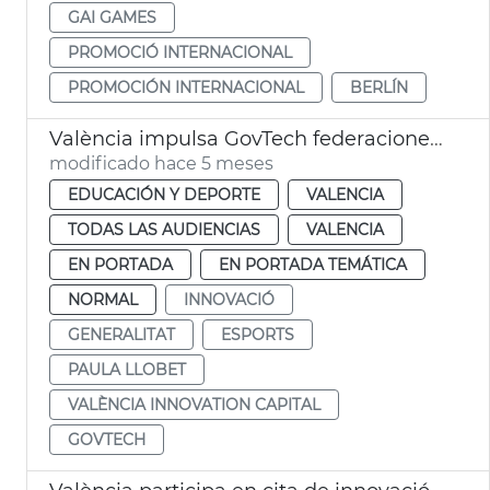
GAI GAMES
PROMOCIÓ INTERNACIONAL
PROMOCIÓN INTERNACIONAL
BERLÍN
València impulsa GovTech federaciones deportivas
modificado hace 5 meses
EDUCACIÓN Y DEPORTE
VALENCIA
TODAS LAS AUDIENCIAS
VALENCIA
EN PORTADA
EN PORTADA TEMÁTICA
NORMAL
INNOVACIÓ
GENERALITAT
ESPORTS
PAULA LLOBET
VALÈNCIA INNOVATION CAPITAL
GOVTECH