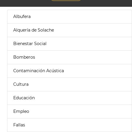
Albufera
Alquería de Solache
Bienestar Social
Bomberos
Contaminación Acústica
Cultura
Educación
Empleo
Fallas