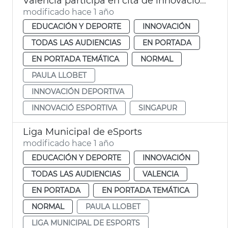
València participa en cita de innovació deportiva en Singapur
modificado hace 1 año
EDUCACIÓN Y DEPORTE
INNOVACIÓN
TODAS LAS AUDIENCIAS
EN PORTADA
EN PORTADA TEMÁTICA
NORMAL
PAULA LLOBET
INNOVACIÓN DEPORTIVA
INNOVACIÓ ESPORTIVA
SINGAPUR
Liga Municipal de eSports
modificado hace 1 año
EDUCACIÓN Y DEPORTE
INNOVACIÓN
TODAS LAS AUDIENCIAS
VALENCIA
EN PORTADA
EN PORTADA TEMÁTICA
NORMAL
PAULA LLOBET
LIGA MUNICIPAL DE ESPORTS