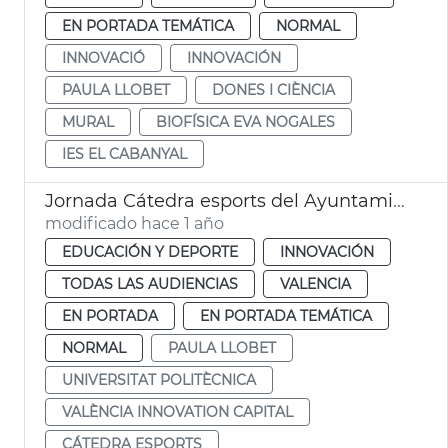
EN PORTADA TEMÁTICA
NORMAL
INNOVACIÓ
INNOVACIÓN
PAULA LLOBET
DONES I CIÈNCIA
MURAL
BIOFÍSICA EVA NOGALES
IES EL CABANYAL
Jornada Cátedra esports del Ayuntamiento de València
modificado hace 1 año
EDUCACIÓN Y DEPORTE
INNOVACIÓN
TODAS LAS AUDIENCIAS
VALENCIA
EN PORTADA
EN PORTADA TEMÁTICA
NORMAL
PAULA LLOBET
UNIVERSITAT POLITÈCNICA
VALÈNCIA INNOVATION CAPITAL
CÁTEDRA ESPORTS