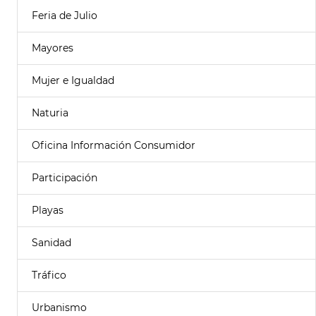
Feria de Julio
Mayores
Mujer e Igualdad
Naturia
Oficina Información Consumidor
Participación
Playas
Sanidad
Tráfico
Urbanismo