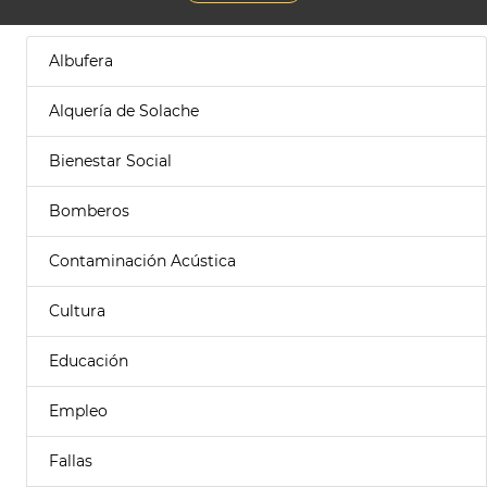
Albufera
Alquería de Solache
Bienestar Social
Bomberos
Contaminación Acústica
Cultura
Educación
Empleo
Fallas