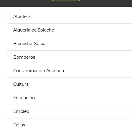
Albufera
Alquería de Solache
Bienestar Social
Bomberos
Contaminación Acústica
Cultura
Educación
Empleo
Fallas