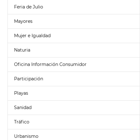
Feria de Julio
Mayores
Mujer e Igualdad
Naturia
Oficina Información Consumidor
Participación
Playas
Sanidad
Tráfico
Urbanismo