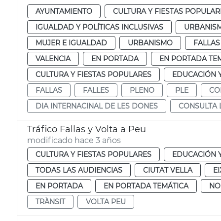
AYUNTAMIENTO
CULTURA Y FIESTAS POPULAR
IGUALDAD Y POLÍTICAS INCLUSIVAS
URBANISM
MUJER E IGUALDAD
URBANISMO
FALLAS
VALENCIA
EN PORTADA
EN PORTADA TE
CULTURA Y FIESTAS POPULARES
EDUCACIÓN 
FALLAS
FALLES
PLENO
PLE
CO
DIA INTERNACINAL DE LES DONES
CONSULTA 
Tráfico Fallas y Volta a Peu
modificado hace 3 años
CULTURA Y FIESTAS POPULARES
EDUCACIÓN 
TODAS LAS AUDIENCIAS
CIUTAT VELLA
E
EN PORTADA
EN PORTADA TEMÁTICA
NO
TRÀNSIT
VOLTA PEU