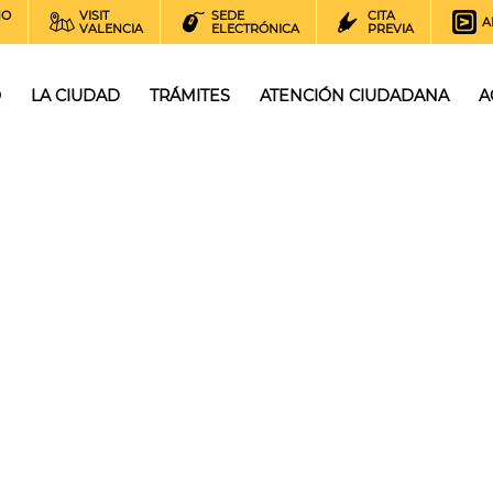
NO
VISIT
SEDE
CITA
A
VALENCIA
ELECTRÓNICA
PREVIA
O
LA CIUDAD
TRÁMITES
ATENCIÓN CIUDADANA
A