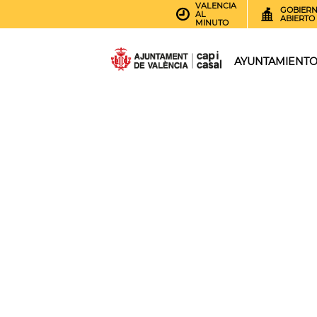
VALENCIA
GOBIER
AL
ABIERTO
MINUTO
AYUNTAMIENT