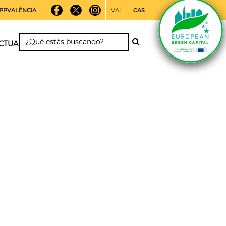
PPVALÈNCIA
VAL
CAS
CTUALIDAD