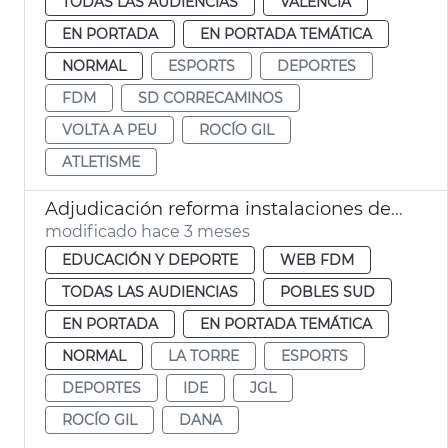
TODAS LAS AUDIENCIAS
VALENCIA
EN PORTADA
EN PORTADA TEMÁTICA
NORMAL
ESPORTS
DEPORTES
FDM
SD CORRECAMINOS
VOLTA A PEU
ROCÍO GIL
ATLETISME
Adjudicación reforma instalaciones deportivas la Torre València
modificado hace 3 meses
EDUCACIÓN Y DEPORTE
WEB FDM
TODAS LAS AUDIENCIAS
POBLES SUD
EN PORTADA
EN PORTADA TEMÁTICA
NORMAL
LA TORRE
ESPORTS
DEPORTES
IDE
JGL
ROCÍO GIL
DANA