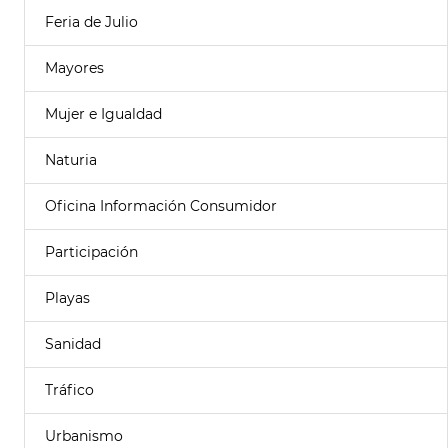
Feria de Julio
Mayores
Mujer e Igualdad
Naturia
Oficina Información Consumidor
Participación
Playas
Sanidad
Tráfico
Urbanismo