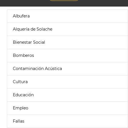
Albufera
Alquería de Solache
Bienestar Social
Bomberos
Contaminación Acústica
Cultura
Educación
Empleo
Fallas