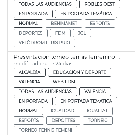
TODAS LAS AUDIENCIAS
POBLES OEST
EN PORTADA
EN PORTADA TEMÁTICA
NORMAL
BENIMÀMET
ESPORTS
DEPORTES
FDM
JGL
VELÒDROM LLUÍS PUIG
Presentación torneo tennis femenino BBVA Open Internacional
modificado hace 24 días
ALCALDÍA
EDUCACIÓN Y DEPORTE
VALENCIA
WEB FDM
TODAS LAS AUDIENCIAS
VALENCIA
EN PORTADA
EN PORTADA TEMÁTICA
NORMAL
IGUALDAD
IGUALTAT
ESPORTS
DEPORTES
TORNEIG
TORNEO TENNIS FEMENI