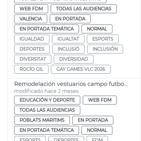
WEB FDM
TODAS LAS AUDIENCIAS
VALENCIA
EN PORTADA
EN PORTADA TEMÁTICA
NORMAL
IGUALDAD
IGUALTAT
ESPORTS
DEPORTES
INCLUSIÓ
INCLUSIÓN
DIVERSITAT
DIVERSIDAD
ROCÍO GIL
GAY GAMES VLC 2026
Remodelación vestuarios campo futbol la Malva-rosa València
modificado hace 2 meses
EDUCACIÓN Y DEPORTE
WEB FDM
TODAS LAS AUDIENCIAS
POBLATS MARITIMS
EN PORTADA
EN PORTADA TEMÁTICA
NORMAL
ESPORTS
DEPORTES
FDM