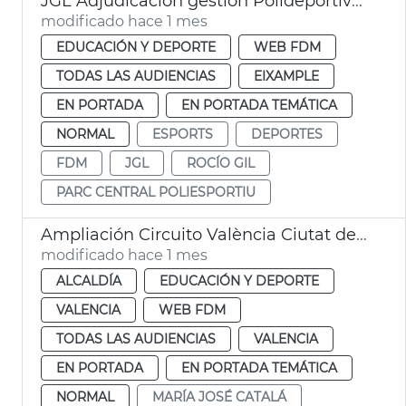
JGL Adjudicación gestión Polideportivo Parc Central
modificado hace 1 mes
EDUCACIÓN Y DEPORTE
WEB FDM
TODAS LAS AUDIENCIAS
EIXAMPLE
EN PORTADA
EN PORTADA TEMÁTICA
NORMAL
ESPORTS
DEPORTES
FDM
JGL
ROCÍO GIL
PARC CENTRAL POLIESPORTIU
Ampliación Circuito València Ciutat del Running
modificado hace 1 mes
ALCALDÍA
EDUCACIÓN Y DEPORTE
VALENCIA
WEB FDM
TODAS LAS AUDIENCIAS
VALENCIA
EN PORTADA
EN PORTADA TEMÁTICA
NORMAL
MARÍA JOSÉ CATALÁ