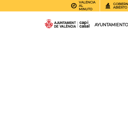
VALENCIA
GOBIER
AL
ABIERTO
MINUTO
AYUNTAMIENT