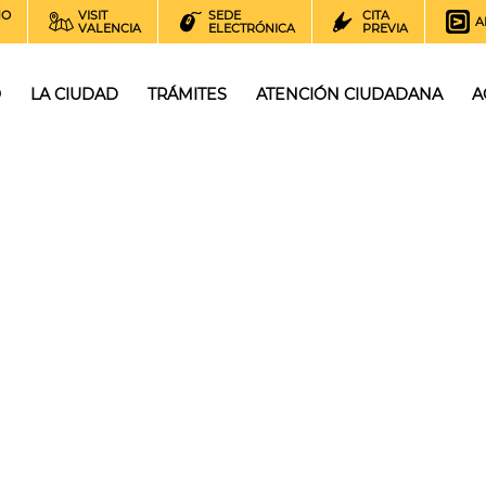
NO
VISIT
SEDE
CITA
A
VALENCIA
ELECTRÓNICA
PREVIA
O
LA CIUDAD
TRÁMITES
ATENCIÓN CIUDADANA
A