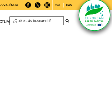
PPVALÈNCIA
VAL
CAS
CTUALIDAD