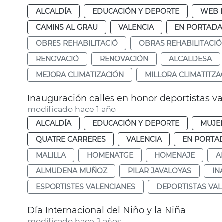
ALCALDÍA
EDUCACIÓN Y DEPORTE
WEB 
CAMINS AL GRAU
VALENCIA
EN PORTADA
OBRES REHABILITACIÓ
OBRAS REHABILITACI
RENOVACIÓ
RENOVACIÓN
ALCALDESA
MEJORA CLIMATIZACIÓN
MILLORA CLIMATITZA
Inauguración calles en honor deportistas v
modificado hace 1 año
ALCALDÍA
EDUCACIÓN Y DEPORTE
MUJE
QUATRE CARRERES
VALENCIA
EN PORTA
MALILLA
HOMENATGE
HOMENAJE
A
ALMUDENA MUÑOZ
PILAR JAVALOYAS
IN
ESPORTISTES VALENCIANES
DEPORTISTAS VA
Día Internacional del Niño y la Niña
modificado hace 2 años