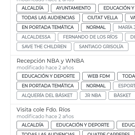
ALCALDÍA
AYUNTAMIENTO
EDUCACIÓN Y
TODAS LAS AUDIENCIAS
CIUTAT VELLA
V
EN PORTADA TEMÁTICA
NORMAL
MARÍA 
ALCALDESSA
FERNANDO DE LOS RÍOS
D
SAVE THE CHILDREN
SANTIAGO GRISOLÍA
Recepción NBA y WNBA
modificado hace 2 años
EDUCACIÓN Y DEPORTE
WEB FDM
TODA
EN PORTADA TEMÁTICA
NORMAL
ESPOR
ALQUERÍA DEL BÁSKET
JR NBA
BÀSKET
Visita cole Fdo. Ríos
modificado hace 2 años
ALCALDÍA
EDUCACIÓN Y DEPORTE
EDUC
TODAS LAS AUDIENCIAS
QUATRE CARRERES