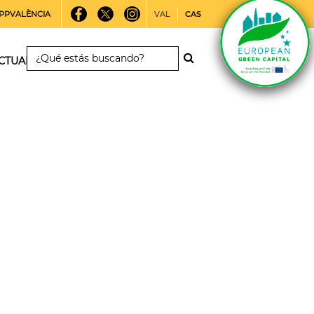
PPVALÈNCIA
VAL
CAS
CTUALIDAD