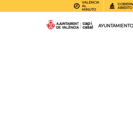
VALENCIA
GOBIER
AL
ABIERTO
MINUTO
AYUNTAMIENT