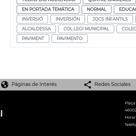
EN PORTADA TEMÁTICA
NORMAL
EDUCAC
INVERSIÓ
INVERSIÓN
JOCS INFANTILS
ALCALDESSA
COL·LEGI MUNICIPAL
COLEG
PAVIMENT
PAVIMENTO
Páginas de Interés
Redes Sociales
Plaça
46002
Horari
Teléf