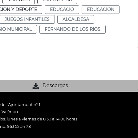
IÓN Y DEPORTE
EDUCACIÓ
EDUCACIÓN
JUEGOS INFANTILES
ALCALDESA
IO MUNICIPAL
FERNANDO DE LOS RÍOS
Descargas
 de l'Ajuntament nº 1
 València
os: lunes a viernes de 8:30 a 14:00 horas
ono: 963 52 54 78