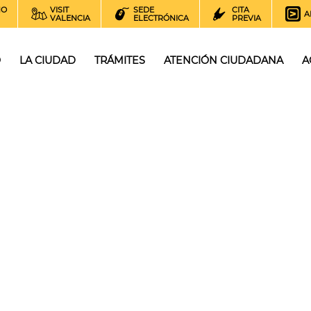
NO
VISIT
SEDE
CITA
A
VALENCIA
ELECTRÓNICA
PREVIA
O
LA CIUDAD
TRÁMITES
ATENCIÓN CIUDADANA
A