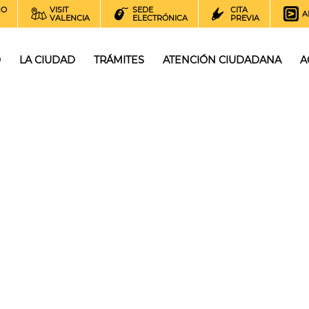
NO
VISIT
SEDE
CITA
A
VALENCIA
ELECTRÓNICA
PREVIA
O
LA CIUDAD
TRÁMITES
ATENCIÓN CIUDADANA
A