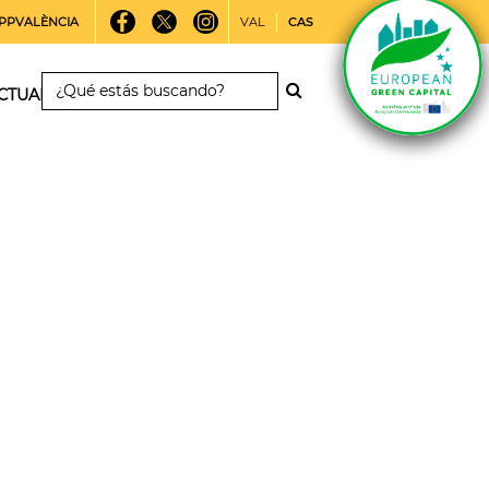
PPVALÈNCIA
VAL
CAS
CTUALIDAD