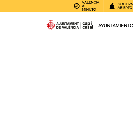
VALENCIA
GOBIER
AL
ABIERTO
MINUTO
AYUNTAMIENT