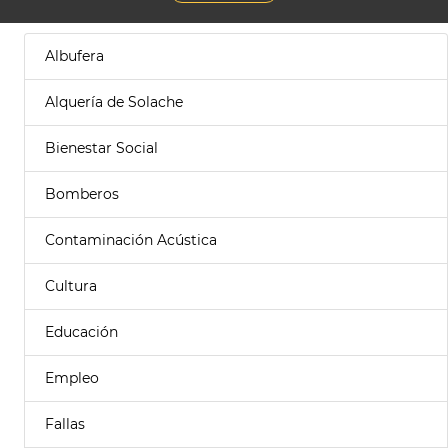
Albufera
Alquería de Solache
Bienestar Social
Bomberos
Contaminación Acústica
Cultura
Educación
Empleo
Fallas