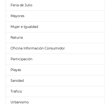
Feria de Julio
Mayores
Mujer e Igualdad
Naturia
Oficina Información Consumidor
Participación
Playas
Sanidad
Tráfico
Urbanismo