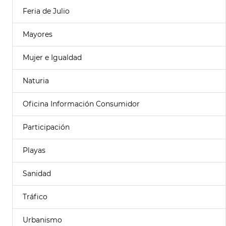
Feria de Julio
Mayores
Mujer e Igualdad
Naturia
Oficina Información Consumidor
Participación
Playas
Sanidad
Tráfico
Urbanismo