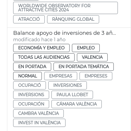
WORLDWIDE OBSERVATORY FOR
ATTRACTIVE CITIES 2024
ATRACCIÓ
RÀNQUING GLOBAL
Balance apoyo de inversiones de 3 años en activo de Invest in València
modificado hace 1 año
ECONOMÍA Y EMPLEO
EMPLEO
TODAS LAS AUDIENCIAS
VALENCIA
EN PORTADA
EN PORTADA TEMÁTICA
NORMAL
EMPRESAS
EMPRESES
OCUPACIÓ
INVERSIONES
INVERSIONS
PAULA LLOBET
OCUPACIÓN
CÁMARA VALÈNCIA
CAMBRA VALÈNCIA
INVEST IN VALÈNCIA