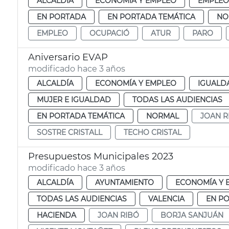
ALCALDÍA
ECONOMÍA Y EMPLEO
EMPLEO
EN PORTADA
EN PORTADA TEMÁTICA
NO
EMPLEO
OCUPACIÓ
ATUR
PARO
Aniversario EVAP
modificado hace 3 años
ALCALDÍA
ECONOMÍA Y EMPLEO
IGUALDA
MUJER E IGUALDAD
TODAS LAS AUDIENCIAS
EN PORTADA TEMÁTICA
NORMAL
JOAN R
SOSTRE CRISTALL
TECHO CRISTAL
Presupuestos Municipales 2023
modificado hace 3 años
ALCALDÍA
AYUNTAMIENTO
ECONOMÍA Y 
TODAS LAS AUDIENCIAS
VALENCIA
EN P
HACIENDA
JOAN RIBÓ
BORJA SANJUÁN