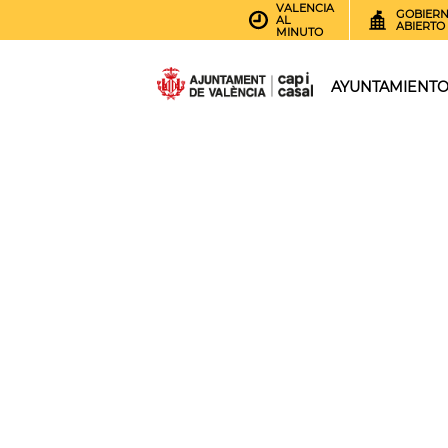
VALENCIA
GOBIER
AL
ABIERTO
MINUTO
AYUNTAMIENT