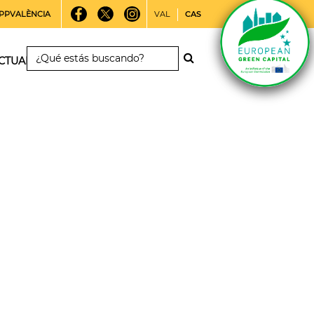
PPVALÈNCIA
VAL
CAS
CTUALIDAD