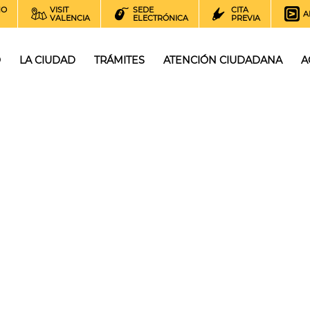
NO
VISIT
SEDE
CITA
A
VALENCIA
ELECTRÓNICA
PREVIA
O
LA CIUDAD
TRÁMITES
ATENCIÓN CIUDADANA
A