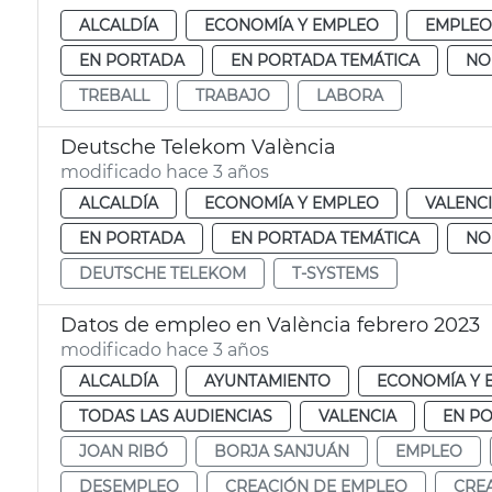
ALCALDÍA
ECONOMÍA Y EMPLEO
EMPLEO
EN PORTADA
EN PORTADA TEMÁTICA
NO
TREBALL
TRABAJO
LABORA
Deutsche Telekom València
modificado hace 3 años
ALCALDÍA
ECONOMÍA Y EMPLEO
VALENC
EN PORTADA
EN PORTADA TEMÁTICA
NO
DEUTSCHE TELEKOM
T-SYSTEMS
Datos de empleo en València febrero 2023
modificado hace 3 años
ALCALDÍA
AYUNTAMIENTO
ECONOMÍA Y 
TODAS LAS AUDIENCIAS
VALENCIA
EN P
JOAN RIBÓ
BORJA SANJUÁN
EMPLEO
DESEMPLEO
CREACIÓN DE EMPLEO
CREA