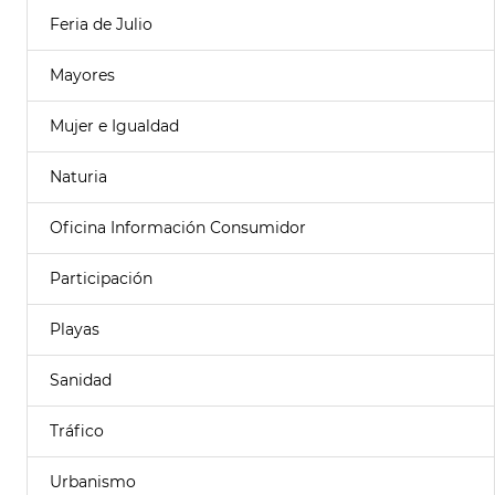
Feria de Julio
Mayores
Mujer e Igualdad
Naturia
Oficina Información Consumidor
Participación
Playas
Sanidad
Tráfico
Urbanismo