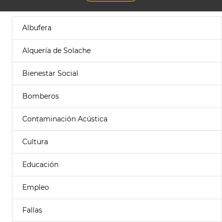
Albufera
Alquería de Solache
Bienestar Social
Bomberos
Contaminación Acústica
Cultura
Educación
Empleo
Fallas