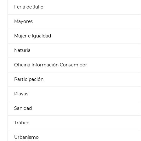
Feria de Julio
Mayores
Mujer e Igualdad
Naturia
Oficina Información Consumidor
Participación
Playas
Sanidad
Tráfico
Urbanismo