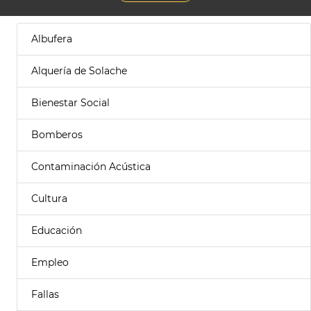
Albufera
Alquería de Solache
Bienestar Social
Bomberos
Contaminación Acústica
Cultura
Educación
Empleo
Fallas