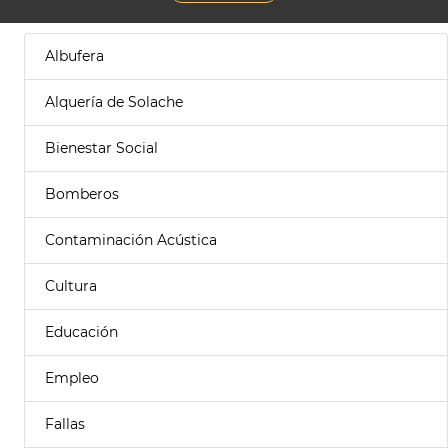
Albufera
Alquería de Solache
Bienestar Social
Bomberos
Contaminación Acústica
Cultura
Educación
Empleo
Fallas