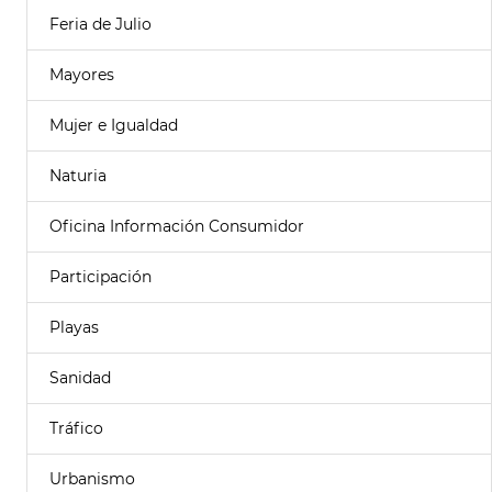
Feria de Julio
Mayores
Mujer e Igualdad
Naturia
Oficina Información Consumidor
Participación
Playas
Sanidad
Tráfico
Urbanismo