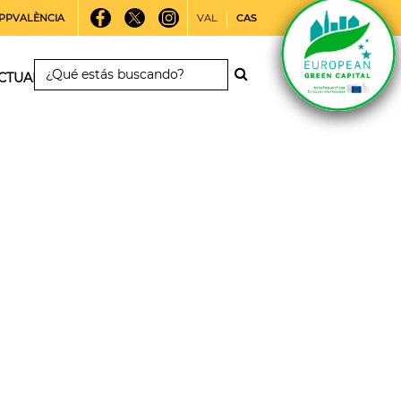
PPVALÈNCIA
VAL
CAS
CTUALIDAD