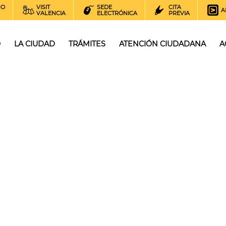
NO
VISIT
SEDE
CITA
A
VALENCIA
ELECTRÓNICA
PREVIA
O
LA CIUDAD
TRÁMITES
ATENCIÓN CIUDADANA
A