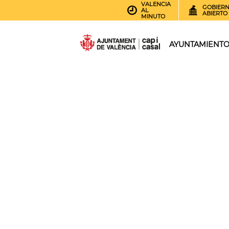
VALENCIA
GOBIER
AL
ABIERTO
MINUTO
AYUNTAMIENT