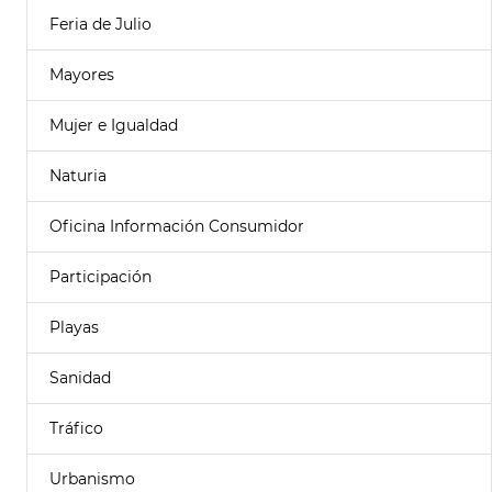
Feria de Julio
Mayores
Mujer e Igualdad
Naturia
Oficina Información Consumidor
Participación
Playas
Sanidad
Tráfico
Urbanismo