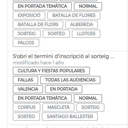
EN PORTADA TEMÁTICA
NORMAL
EXPOSICIÓ
BATALLA DE FLORES
BATALLA DE FLORS
ALBEREDA
SORTEIG
SORTEO
LLOTGES
PALCOS
S'obri el termini d'inscripció al sorteig de la mascletà del Corpus de València
modificado hace 1 año
CULTURA Y FIESTAS POPULARES
FALLAS
TODAS LAS AUDIENCIAS
VALENCIA
EN PORTADA
EN PORTADA TEMÁTICA
NORMAL
CORPUS
MASCLETÀ
SORTEIG
SORTEO
SANTIAGO BALLESTER