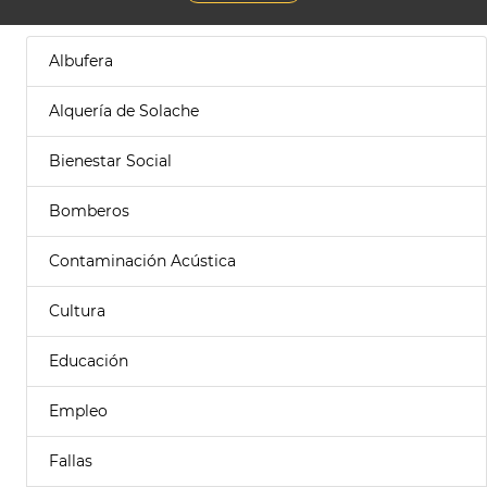
Albufera
Alquería de Solache
Bienestar Social
Bomberos
Contaminación Acústica
Cultura
Educación
Empleo
Fallas