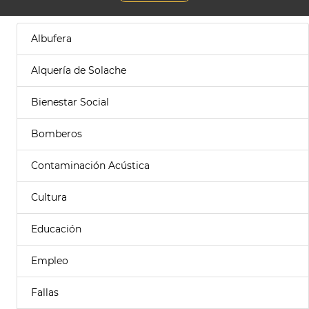
Albufera
Alquería de Solache
Bienestar Social
Bomberos
Contaminación Acústica
Cultura
Educación
Empleo
Fallas