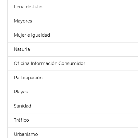
Feria de Julio
Mayores
Mujer e Igualdad
Naturia
Oficina Información Consumidor
Participación
Playas
Sanidad
Tráfico
Urbanismo