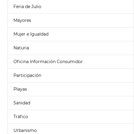
Feria de Julio
Mayores
Mujer e Igualdad
Naturia
Oficina Información Consumidor
Participación
Playas
Sanidad
Tráfico
Urbanismo