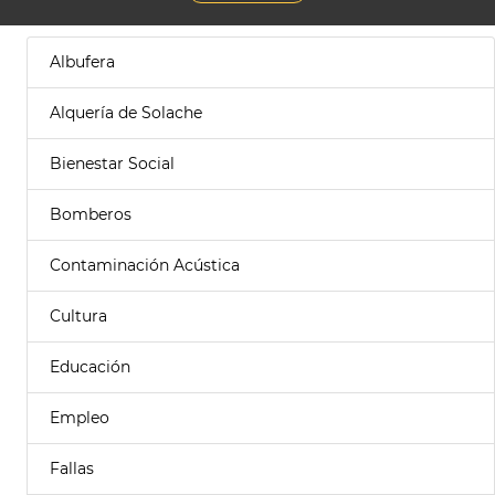
Albufera
Alquería de Solache
Bienestar Social
Bomberos
Contaminación Acústica
Cultura
Educación
Empleo
Fallas