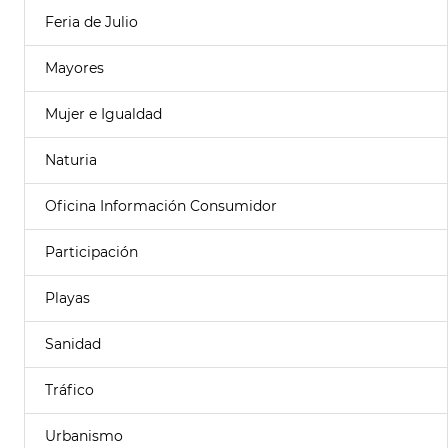
Feria de Julio
Mayores
Mujer e Igualdad
Naturia
Oficina Información Consumidor
Participación
Playas
Sanidad
Tráfico
Urbanismo