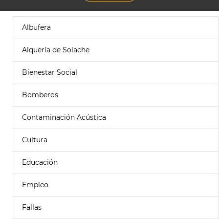
Albufera
Alquería de Solache
Bienestar Social
Bomberos
Contaminación Acústica
Cultura
Educación
Empleo
Fallas