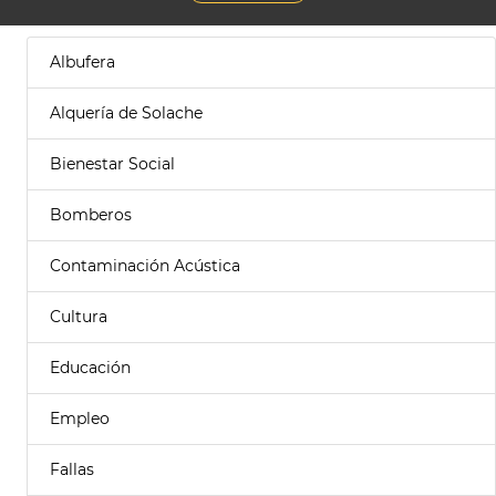
Albufera
Alquería de Solache
Bienestar Social
Bomberos
Contaminación Acústica
Cultura
Educación
Empleo
Fallas