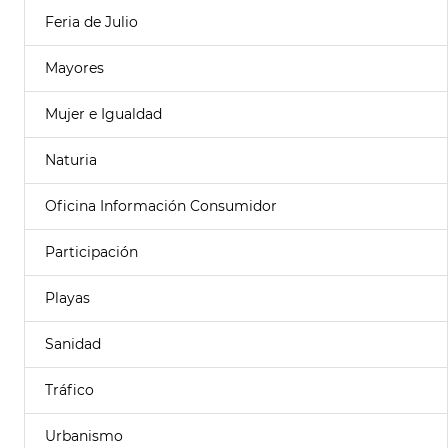
Feria de Julio
Mayores
Mujer e Igualdad
Naturia
Oficina Información Consumidor
Participación
Playas
Sanidad
Tráfico
Urbanismo