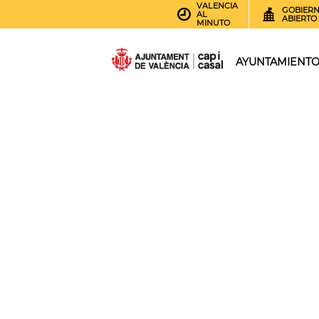
VALENCIA
GOBIER
AL
ABIERTO
MINUTO
AYUNTAMIENT