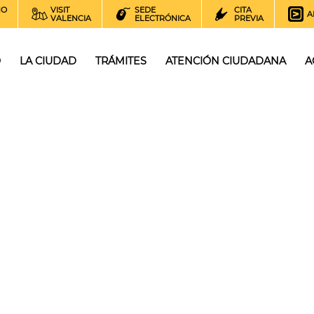
NO
VISIT
SEDE
CITA
A
VALENCIA
ELECTRÓNICA
PREVIA
O
LA CIUDAD
TRÁMITES
ATENCIÓN CIUDADANA
A