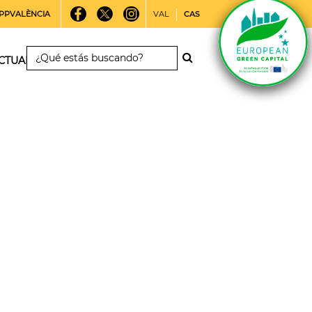
PPVALÈNCIA
VAL
CAS
CTUALIDAD