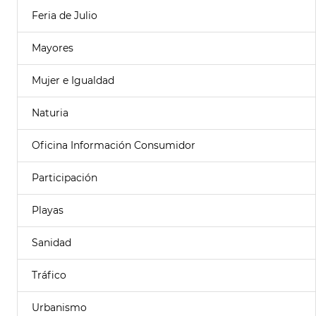
Feria de Julio
Mayores
Mujer e Igualdad
Naturia
Oficina Información Consumidor
Participación
Playas
Sanidad
Tráfico
Urbanismo