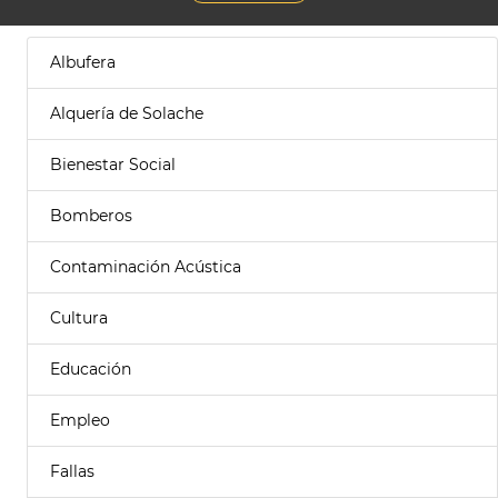
Albufera
Alquería de Solache
Bienestar Social
Bomberos
Contaminación Acústica
Cultura
Educación
Empleo
Fallas