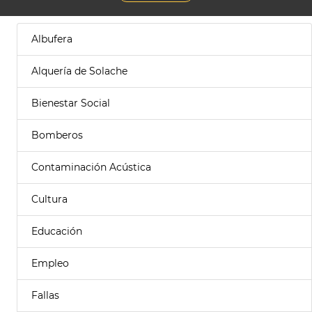
Albufera
Alquería de Solache
Bienestar Social
Bomberos
Contaminación Acústica
Cultura
Educación
Empleo
Fallas