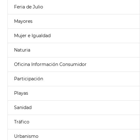
Feria de Julio
Mayores
Mujer e Igualdad
Naturia
Oficina Información Consumidor
Participación
Playas
Sanidad
Tráfico
Urbanismo