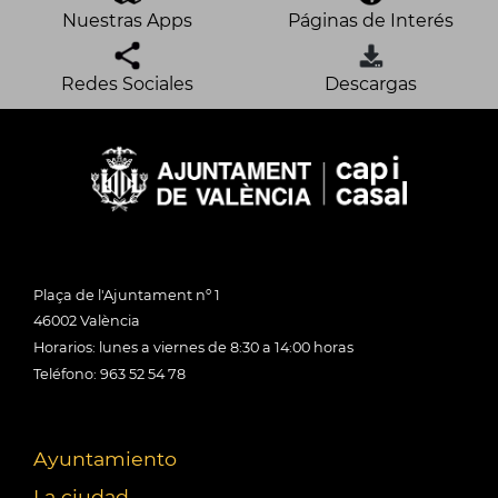
Nuestras Apps
Páginas de Interés
Redes Sociales
Descargas
Plaça de l'Ajuntament nº 1
46002 València
Horarios: lunes a viernes de 8:30 a 14:00 horas
Teléfono: 963 52 54 78
Ayuntamiento
La ciudad