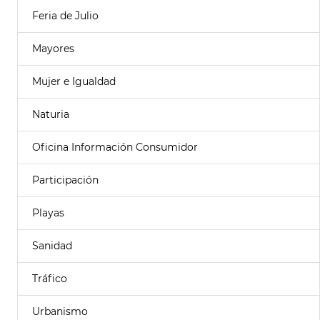
Feria de Julio
Mayores
Mujer e Igualdad
Naturia
Oficina Información Consumidor
Participación
Playas
Sanidad
Tráfico
Urbanismo