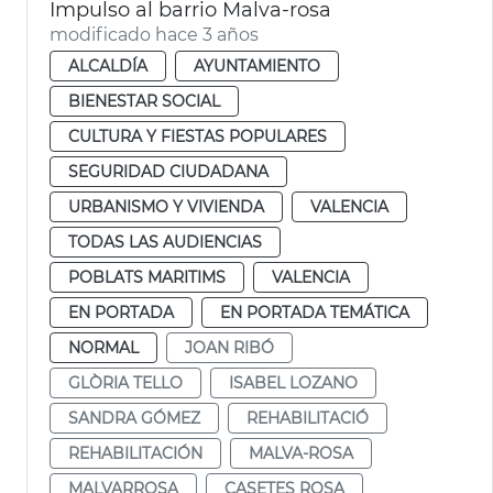
Impulso al barrio Malva-rosa
modificado hace 3 años
ALCALDÍA
AYUNTAMIENTO
BIENESTAR SOCIAL
CULTURA Y FIESTAS POPULARES
SEGURIDAD CIUDADANA
URBANISMO Y VIVIENDA
VALENCIA
TODAS LAS AUDIENCIAS
POBLATS MARITIMS
VALENCIA
EN PORTADA
EN PORTADA TEMÁTICA
NORMAL
JOAN RIBÓ
GLÒRIA TELLO
ISABEL LOZANO
SANDRA GÓMEZ
REHABILITACIÓ
REHABILITACIÓN
MALVA-ROSA
MALVARROSA
CASETES ROSA