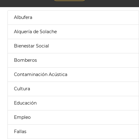
Albufera
Alquería de Solache
Bienestar Social
Bomberos
Contaminación Acústica
Cultura
Educación
Empleo
Fallas