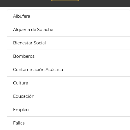
Albufera
Alquería de Solache
Bienestar Social
Bomberos
Contaminación Acústica
Cultura
Educación
Empleo
Fallas