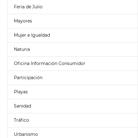
Feria de Julio
Mayores
Mujer e Igualdad
Naturia
Oficina Información Consumidor
Participación
Playas
Sanidad
Tráfico
Urbanismo