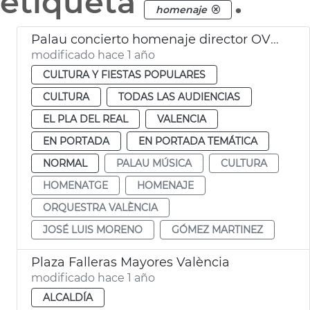
etiqueta
.
homenaje
Palau concierto homenaje director OV Gómez-Martínez
modificado hace 1 año
CULTURA Y FIESTAS POPULARES
CULTURA
TODAS LAS AUDIENCIAS
EL PLA DEL REAL
VALENCIA
EN PORTADA
EN PORTADA TEMÁTICA
NORMAL
PALAU MÚSICA
CULTURA
HOMENATGE
HOMENAJE
ORQUESTRA VALÈNCIA
JOSÉ LUIS MORENO
GÓMEZ MARTINEZ
Plaza Falleras Mayores València
modificado hace 1 año
ALCALDÍA