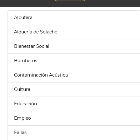
Albufera
Alquería de Solache
Bienestar Social
Bomberos
Contaminación Acústica
Cultura
Educación
Empleo
Fallas