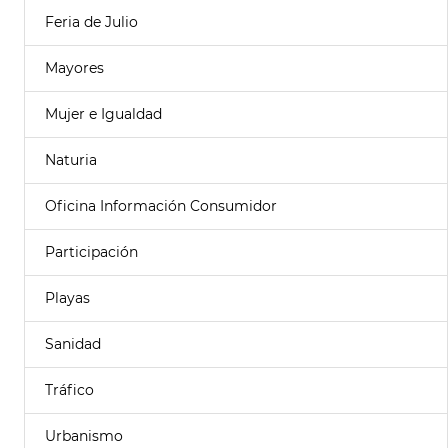
Feria de Julio
Mayores
Mujer e Igualdad
Naturia
Oficina Información Consumidor
Participación
Playas
Sanidad
Tráfico
Urbanismo