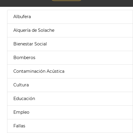
Albufera
Alquería de Solache
Bienestar Social
Bomberos
Contaminación Acústica
Cultura
Educación
Empleo
Fallas