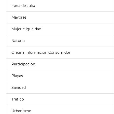
Feria de Julio
Mayores
Mujer e Igualdad
Naturia
Oficina Información Consumidor
Participación
Playas
Sanidad
Tráfico
Urbanismo