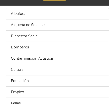
Albufera
Alquería de Solache
Bienestar Social
Bomberos
Contaminación Acústica
Cultura
Educación
Empleo
Fallas