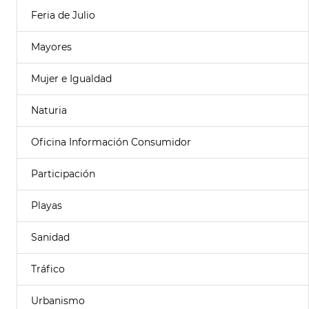
Feria de Julio
Mayores
Mujer e Igualdad
Naturia
Oficina Información Consumidor
Participación
Playas
Sanidad
Tráfico
Urbanismo