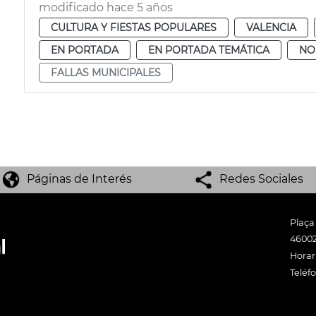
modificado hace 5 años
CULTURA Y FIESTAS POPULARES
VALENCIA
EN PORTADA
EN PORTADA TEMÁTICA
NO
FALLAS MUNICIPALES
Páginas de Interés
Redes Sociales
Plaça
46002
Horari
Teléf