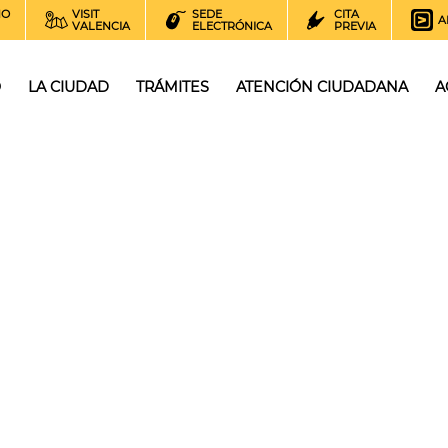
NO
VISIT
SEDE
CITA
A
VALENCIA
ELECTRÓNICA
PREVIA
O
LA CIUDAD
TRÁMITES
ATENCIÓN CIUDADANA
A