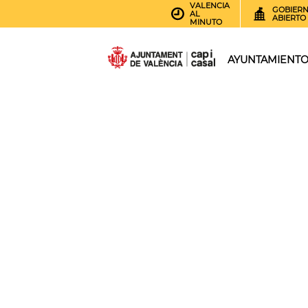
VALENCIA
GOBIER
AL
ABIERTO
MINUTO
AYUNTAMIENT