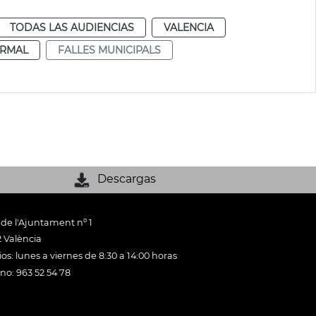
TODAS LAS AUDIENCIAS
VALENCIA
RMAL
FALLES MUNICIPALS
Descargas
 de l'Ajuntament nº 1
 València
os: lunes a viernes de 8:30 a 14:00 horas
ono: 963 52 54 78