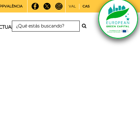
PPVALÈNCIA
VAL
CAS
CTUALIDAD