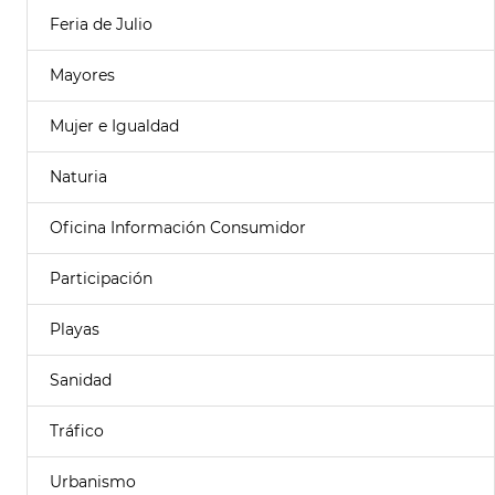
Feria de Julio
Mayores
Mujer e Igualdad
Naturia
Oficina Información Consumidor
Participación
Playas
Sanidad
Tráfico
Urbanismo