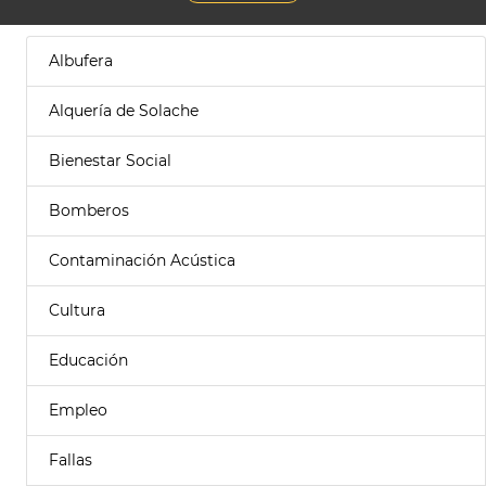
Albufera
Alquería de Solache
Bienestar Social
Bomberos
Contaminación Acústica
Cultura
Educación
Empleo
Fallas